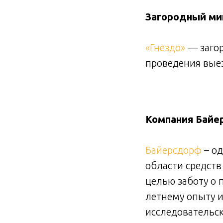
Загородный ми
«Гнездо»
— заго
проведения выез
Компания Байе
Байерсдорф
– од
области средств
целью заботу о 
летнему опыту 
исследовательс