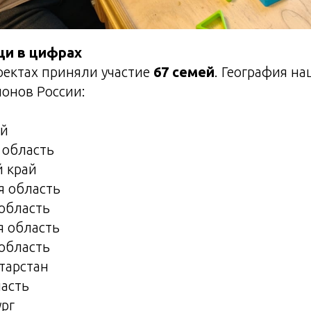
и в цифрах
роектах приняли участие
67 семей
. География н
ионов России:
ай
 область
й край
я область
область
я область
область
тарстан
ласть
ург