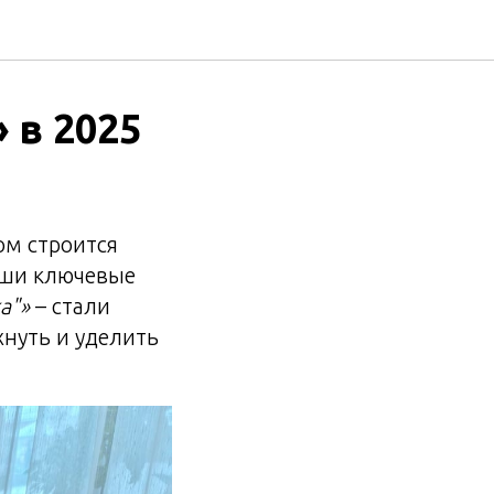
 в 2025
ом строится
аши ключевые
а"»
– стали
нуть и уделить