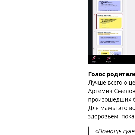
Голос родител
Лучше всего о ц
Артемия Смелов
произошедших б
Для мамы это в
здоровьем, пока
«Помощь гув