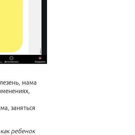
елезень, мама
зменениях,
ма, заняться
 как ребенок