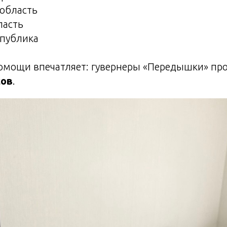
 область
ласть
спублика
мощи впечатляет: гувернеры «Передышки» про
сов
.