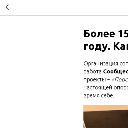
Более 1
году. Ка
Организация соп
работа
Сообщес
проекты –
«Пере
настоящей опоро
время себе.