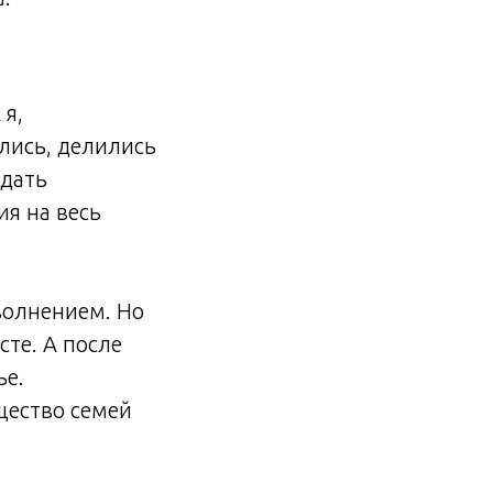
 я,
лись, делились
здать
ия на весь
волнением. Но
сте. А после
ье.
щество семей