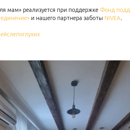
ля мам» реализуется при поддержке
Фонд под
-единение»
и нашего партнера заботы
NIVEA
.
ейслепоглухих