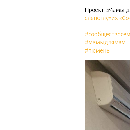
Проект «Мамы д
слепоглухих «Со
#сообществосем
#мамыдлямам
#тюмень