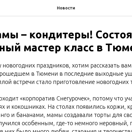
Новости
мы – кондитеры! Состо
ный мастер класс в Тюм
 новогодних праздников, хотим рассказать ва
 прошедшем в Тюмени в последние выходные уш
лой встречи стало приготовление новогодних 
роходит «корпоратив Снегурочек», потому что 
ях и кокошниках. На столах появились коржи, к
нго и бананами, мамы создавали торты для сво
учился особенным, где-то немного неровный, 
в них было много любви, старания и творчества