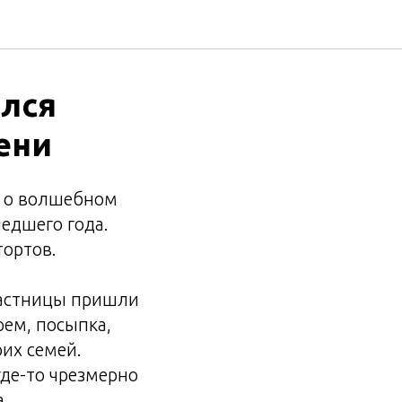
ялся
ени
м о волшебном
едшего года.
тортов.
участницы пришли
рем, посыпка,
их семей.
где-то чрезмерно
.