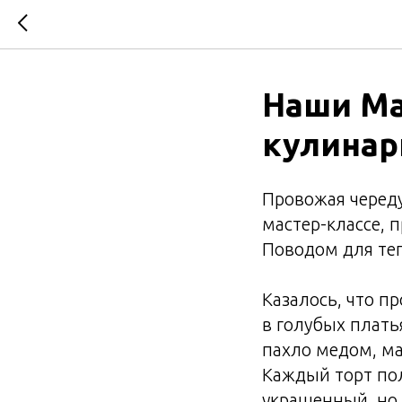
Наши Ма
кулинар
Провожая череду
мастер-классе,
Поводом для теп
Казалось, что п
в голубых плать
пахло медом, ма
Каждый торт пол
украшенный, но 