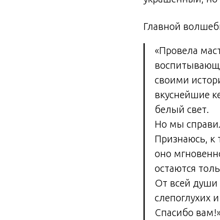
Главной волшеб
«Провела маст
воспитывающи
своими истори
вкуснейшие ке
белый свет.
Но мы справи
Признаюсь, к 
оно мгновенно
остаются толь
От всей души
слепоглухих 
Спасибо вам!