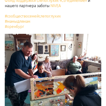
Фонд поддержки слепоглухих «Со-единение»
и
нашего партнера заботы
NIVEA
#сообществосемейслепоглухих
#мамыдлямам
#оренбург